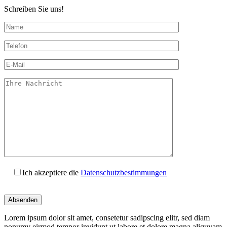
Schreiben Sie uns!
Ich akzeptiere die
Datenschutzbestimmungen
bitte
dieses
Feld
Lorem ipsum dolor sit amet, consetetur sadipscing elitr, sed diam
nicht
nonumy eirmod tempor invidunt ut labore et dolore magna aliquyam
ausfüllen